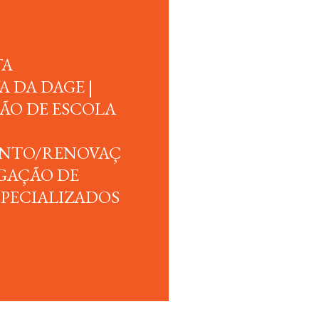
TA
 DA DAGE |
O DE ESCOLA
NTO/RENOVAÇ
GAÇÃO DE
SPECIALIZADOS