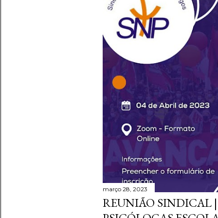
s
a
g
e
n
s
março 28, 2023
REUNIÃO SINDICAL |
PSICÓLOGAS ESCOL