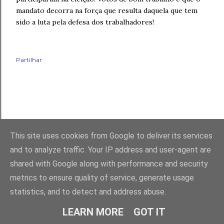
mandato decorra na força que resulta daquela que tem
sido a luta pela defesa dos trabalhadores!
Partilhar
This site uses cookies from Google to deliver its services
and to analyze traffic. Your IP address and user-agent are
shared with Google along with performance and security
Com tecnologia do Blogger
metrics to ensure quality of service, generate usage
statistics, and to detect and address abuse.
(c) SNP
LEARN MORE
GOT IT