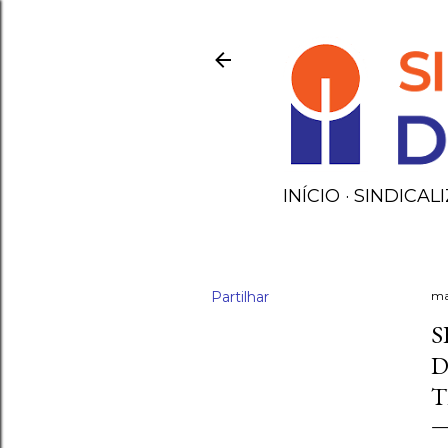
INÍCIO
SINDICALI
Partilhar
ma
S
D
T