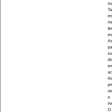
ou
T
im
mo
te
es
As
pa
s
di
en
ac
Ai
pr
se
o
mu
O 