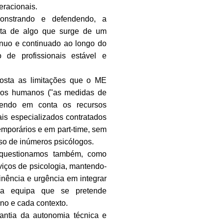
eracionais.
monstrando e defendendo, a
rata de algo que surge de um
ínuo e continuado ao longo do
de profissionais estável e
posta as limitações que o ME
rsos humanos ("as medidas de
tendo em conta os recursos
nais especializados contratados
emporários e em part-time, sem
so de inúmeros psicólogos.
, questionamos também, como
viços de psicologia, mantendo-
tinência e urgência em integrar
ma equipa que se pretende
uno e cada contexto.
ntia da autonomia técnica e