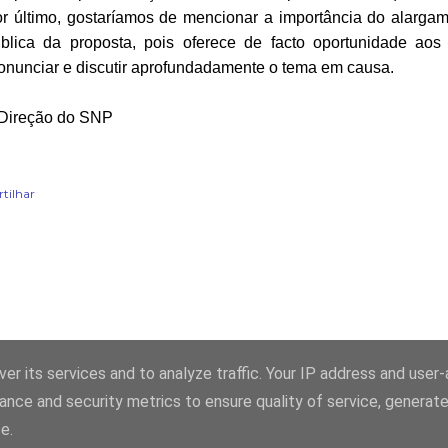
r último, gostaríamos de mencionar a importância do alarga
blica da proposta, pois oferece de facto oportunidade aos
onunciar e discutir aprofundadamente o tema em causa.
Direção do SNP
rtilhar
Com tecnologia do Blogger
er its services and to analyze traffic. Your IP address and user
ance and security metrics to ensure quality of service, generat
(c) SNP
e.