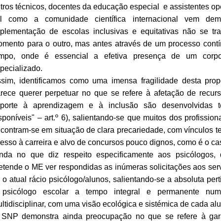
tros técnicos, docentes da educação especial e assistentes op
al como a comunidade científica internacional vem de
plementação de escolas inclusivas e equitativas não se t
mento para o outro, mas antes através de um processo cont
mpo, onde é essencial a efetiva presença de um corpo 
pecializado.
sim, identificamos como uma imensa fragilidade desta pro
rece querer perpetuar no que se refere à afetação de recu
uporte à aprendizagem e à inclusão são desenvolvidas 
sponíveis" – art.º 6), salientando-se que muitos dos profissio
contram-se em situação de clara precariedade, com vínculos t
esso à carreira e alvo de concursos pouco dignos, como é o ca
nda no que diz respeito especificamente aos psicólogos
etende o ME ver respondidas as inúmeras solicitações aos ser
 o atual rácio psicólogo/alunos, salientando-se a absoluta per
 psicólogo escolar a tempo integral e permanente nu
ltidisciplinar, com uma visão ecológica e sistémica de cada al
SNP demonstra ainda preocupação no que se refere à gara