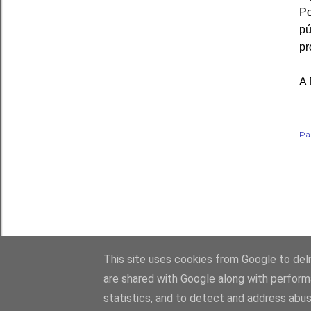
Po
pú
pr
A 
Pa
This site uses cookies from Google to deliv
are shared with Google along with perform
statistics, and to detect and address abus