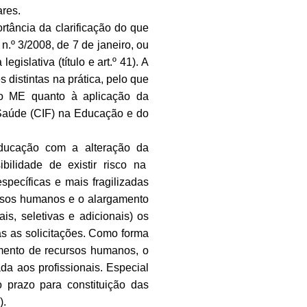
ares.
tância da clarificação do que
n.º 3/2008, de 7 de janeiro, ou
gislativa (título e art.º 41). A
s distintas na prática, pelo que
do ME quanto à aplicação da
 Saúde (CIF) na Educação e do
Educação com a alteração da
ibilidade de existir risco na
pecíficas e mais fragilizadas
ursos humanos e o alargamento
s, seletivas e adicionais) os
s as solicitações. Como forma
mento de recursos humanos, o
a aos profissionais. Especial
o prazo para constituição das
).