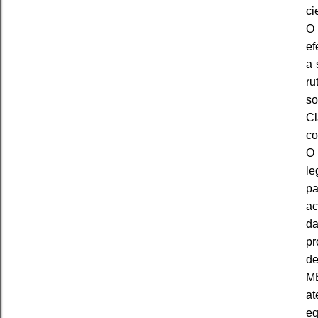
ci
O 
ef
a 
ru
so
Cl
co
O 
le
pa
ac
da
pr
de
ME
at
eq