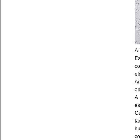
A 
Es
co
ef
Ai
op
A 
es
Ce
tã
hu
co