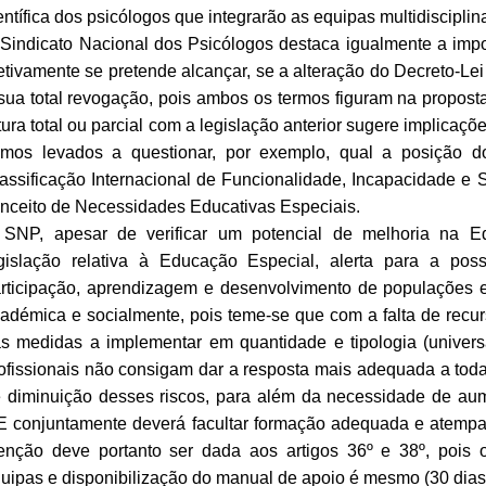
entífica dos psicólogos que integrarão as equipas multidisciplin
Sindicato Nacional dos Psicólogos destaca igualmente a impor
etivamente se pretende alcançar, se a alteração do Decreto-Lei 
sua total revogação, pois ambos os termos figuram na proposta le
tura total ou parcial com a legislação anterior sugere implicaçõe
mos levados a questionar, por exemplo, qual a posição 
assificação Internacional de Funcionalidade, Incapacidade e
nceito de Necessidades Educativas Especiais.
SNP, apesar de verificar um potencial de melhoria na 
gislação relativa à Educação Especial, alerta para a poss
rticipação, aprendizagem e desenvolvimento de populações es
adémica e socialmente, pois teme-se que com a falta de rec
s medidas a implementar em quantidade e tipologia (universai
ofissionais não consigam dar a resposta mais adequada a toda
 diminuição desses riscos, para além da necessidade de au
 conjuntamente deverá facultar formação adequada e atempad
enção deve portanto ser dada aos artigos 36º e 38º, pois 
uipas e disponibilização do manual de apoio é mesmo (30 dias