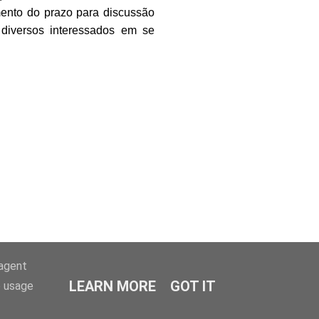
mento do prazo para discussão
 diversos interessados em se
-agent
LEARN MORE
GOT IT
e usage