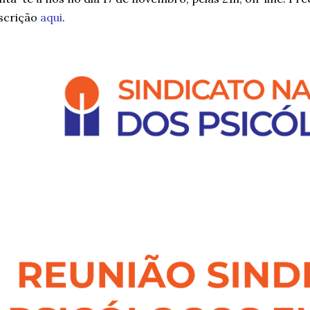
scrição
aqui
.