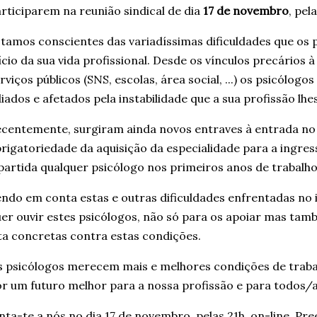
rticiparem na reunião sindical de dia
17 de novembro
, pel
tamos conscientes das variadíssimas dificuldades que os
ício da sua vida profissional. Desde os vínculos precários 
rviços públicos (SNS, escolas, área social, ...) os psicólogo
iados e afetados pela instabilidade que a sua profissão lhe
centemente, surgiram ainda novos entraves à entrada no
rigatoriedade da aquisição da especialidade para a ingress
partida qualquer psicólogo nos primeiros anos de trabalho
ndo em conta estas e outras dificuldades enfrentadas no i
er ouvir estes psicólogos, não só para os apoiar mas ta
ta concretas contra estas condições.
 psicólogos merecem mais e melhores condições de traba
r um futuro melhor para a nossa profissão e para todos/a
nta-te a nós no dia 17 de novembro, pelas 21h, on-line. Pr