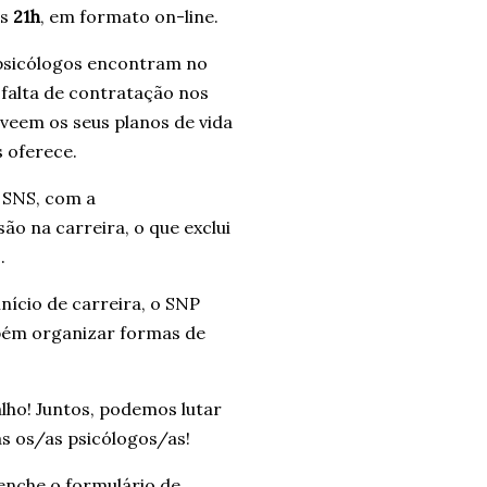
as
21h
, em formato on-line.
 psicólogos encontram no
à falta de contratação nos
s veem os seus planos de vida
s oferece.
 SNS, com a
ão na carreira, o que exclui
.
nício de carreira, o SNP
mbém organizar formas de
lho! Juntos, podemos lutar
s os/as psicólogos/as!
eenche o formulário de