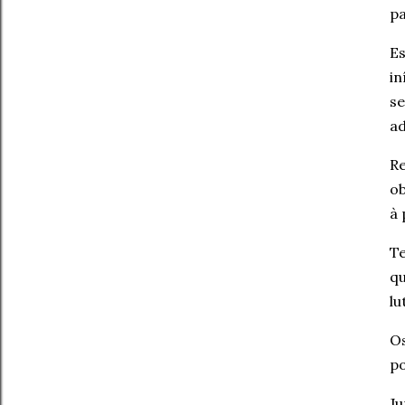
pa
Es
in
se
ad
Re
ob
à 
Te
qu
lu
Os
po
Ju