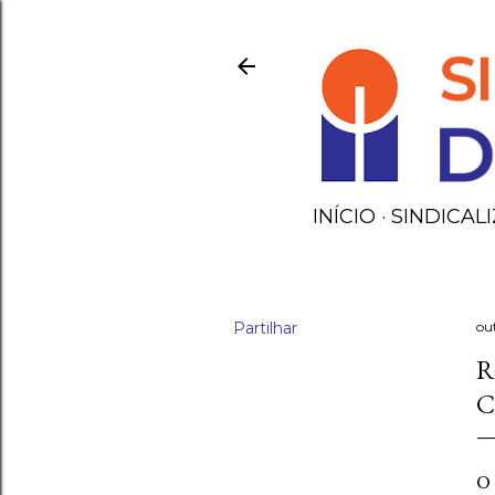
INÍCIO
SINDICALI
Partilhar
ou
R
C
O 