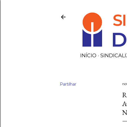
INÍCIO
SINDICALI
Partilhar
no
R
A
N