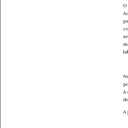
O 
Ac
pa
co
se
ma
la
No
po
A 
de
A 