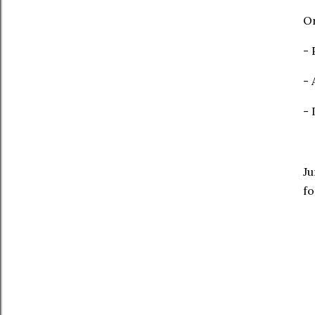
Or
- 
- 
- 
Ju
fo